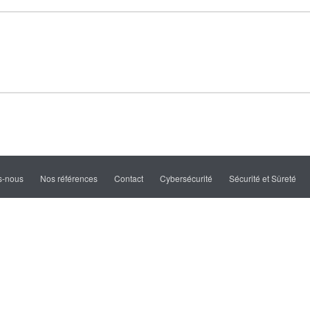
s-nous
Nos références
Contact
Cybersécurité
Sécurité et Sûreté