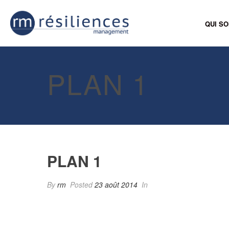
QUI S
PLAN 1
PLAN 1
By
rm
Posted
23 août 2014
In