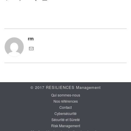
rm
© 2017 RESILIENCES Management
Qui sommes-nous
Nos références
Contact
Cybersécurité
Sécurité et Sûreté
Risk Management