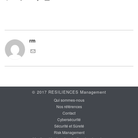
rm
© 2017 RESILIENCES Management
Qui sommes-nous
Nos références
Contact
Cybersécurité
Sécurité et Sûreté
Risk Management