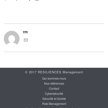
rm
© 2017 RESILIENCES Management
Qui sommes-nous
Nos références
Contact
Cybersécurité
Sécurité et Sûreté
Risk Management