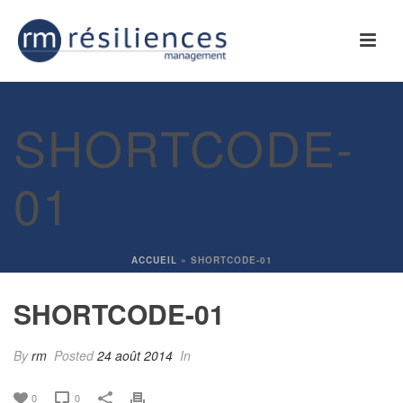
SHORTCODE-
01
ACCUEIL
»
SHORTCODE-01
SHORTCODE-01
By
rm
Posted
24 août 2014
In
0
0